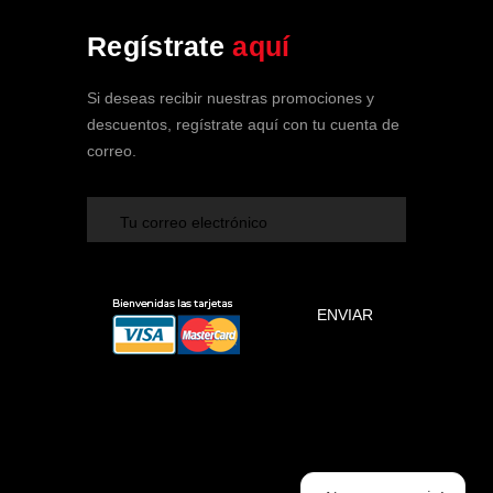
Soy tu Asistente de SPA Clínica
Regístrate
aquí
Vehicular
En línea ahora
Si deseas recibir nuestras promociones y
descuentos, regístrate aquí con tu cuenta de
correo.