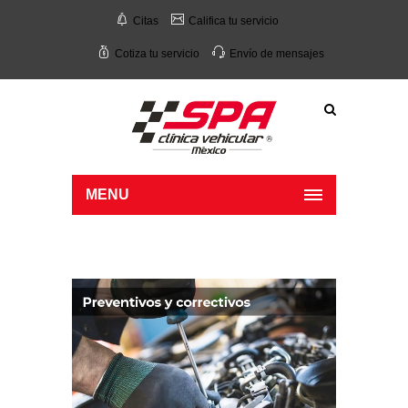
Citas
Califica tu servicio
Cotiza tu servicio
Envío de mensajes
MENU