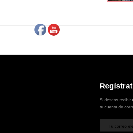
Regístra
Si deseas recibir
tu cuenta de corr