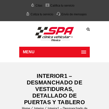
Citas
Califica tu servicio
Cotiza tu servicio
Envío de mensajes
MENU
INTERIOR1 –
DESMANCHADO DE
VESTIDURAS,
DETALLADO DE
PUERTAS Y TABLERO
Home
Interior
Interior1 – Desmanchado de