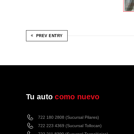
PREV ENTRY
Tu auto
como nuevo
722 180 2808 (Sucursal Pilares)
722 223 4369 (Sucursal Tollocan)
722 211 8390 (Sucursal Tecnológico)