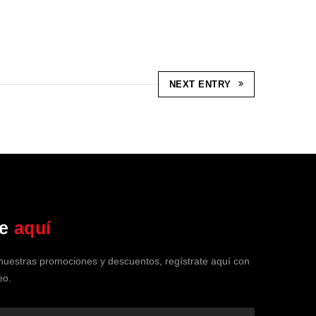
NEXT ENTRY
Soy tu Asistente de SPA Clínica
Vehicular
te
aquí
En línea ahora
 nuestras promociones y descuentos, regístrate aquí con
eo.