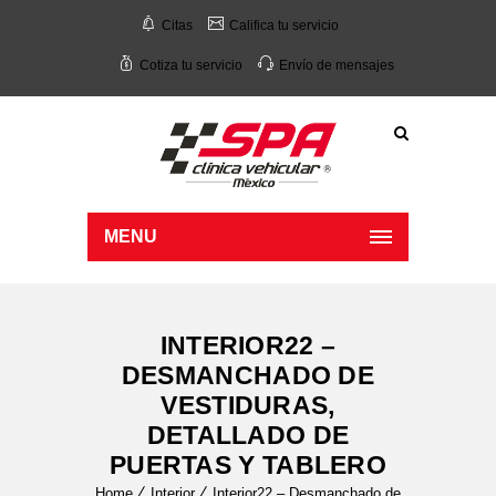
Citas
Califica tu servicio
Cotiza tu servicio
Envío de mensajes
MENU
INTERIOR22 –
DESMANCHADO DE
VESTIDURAS,
DETALLADO DE
PUERTAS Y TABLERO
Home
Interior
Interior22 – Desmanchado de