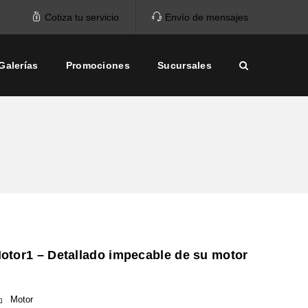
Cotiza tu servicio
Envío de mensajes
Galerías
Promociones
Sucursales
otor1 – Detallado impecable de su motor
Motor