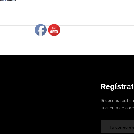
Regístra
Si deseas recibir
tu cuenta de corr