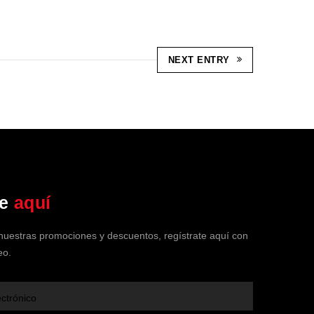
NEXT ENTRY
Soy tu Asistente de SPA Clínica
Vehicular
te
aquí
En línea ahora
 nuestras promociones y descuentos, regístrate aquí con
eo.