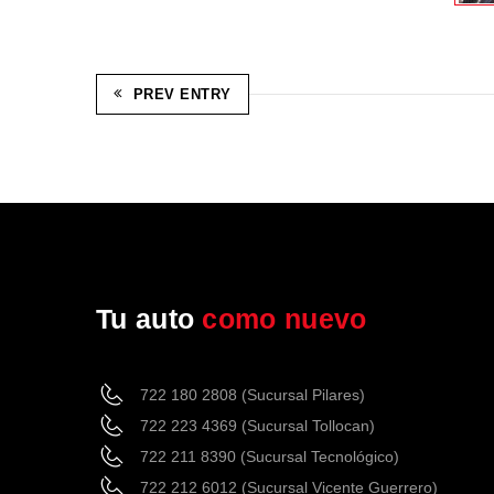
PREV ENTRY
Tu auto
como nuevo
722 180 2808 (Sucursal Pilares)
722 223 4369 (Sucursal Tollocan)
722 211 8390 (Sucursal Tecnológico)
722 212 6012 (Sucursal Vicente Guerrero)