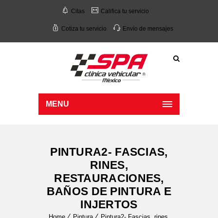
Citas
Califica tu servicio
Cotiza tu servicio
Envío de mensajes
MENU
PINTURA2- FASCIAS,
RINES,
RESTAURACIONES,
BAÑOS DE PINTURA E
INJERTOS
Home
Pintura
Pintura2- Fascias, rines,