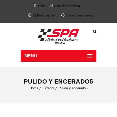
Citas
Califica tu servicio
Cotiza tu servicio
Envío de mensajes
MENU
PULIDO Y ENCERADO5
Home
Exterior
Pulido y encerado5