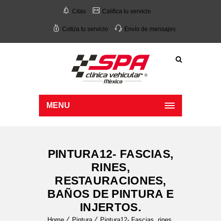
Citas
Califica tu servicio
Cotiza tu servicio
Envío de mensajes
MENU
PINTURA12- FASCIAS,
RINES,
RESTAURACIONES,
BAÑOS DE PINTURA E
INJERTOS.
Home
Pintura
Pintura12- Fascias, rines,